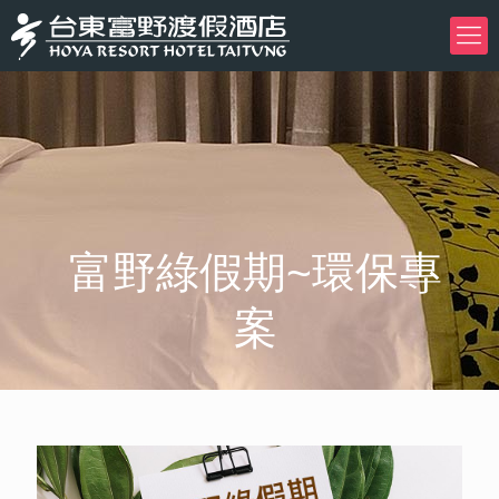
富野綠假期~環保專
案