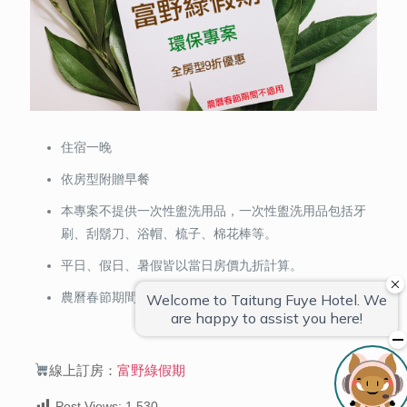
住宿一晚
依房型附贈早餐
本專案不提供一次性盥洗用品，一次性盥洗用品包括牙
刷、刮鬍刀、浴帽、梳子、棉花棒等。
平日、假日、暑假皆以當日房價九折計算。
農曆春節期間不適用
線上訂房：
富野綠假期
Post Views:
1,530