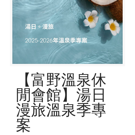
【富野溫泉休
閒會館】湯日
漫旅溫泉季專
案